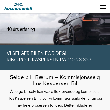
Skip
Men
to
main
content
40 års erfaring
VI SELGER BILEN FOR DEG!
RING ROLF KASPERSEN PÅ
410 28 833
Selge bil i Bærum – Kommisjonssalg
hos Kaspersen Bil
Å selge bil selv kan være tidkrevende og komplisert.
Hos Kaspersen Bil tilbyr vi kommisjonssalg der vi tar oss
av hele prosessen for deg. Dette inkluderer